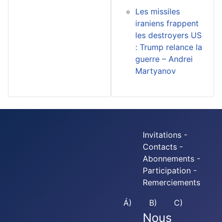
Les missiles
iraniens frappent
les destroyers US
: Trump relance la
guerre – Andrei
Martyanov
Invitations -
Contacts -
Abonnements -
Participation -
Remerciements
Á)
B)
C)
Nous