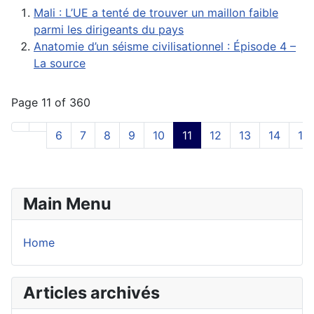
Mali : L’UE a tenté de trouver un maillon faible
parmi les dirigeants du pays
Anatomie d’un séisme civilisationnel : Épisode 4 –
La source
Page 11 of 360
6
7
8
9
10
11
12
13
14
15
Main Menu
Home
Articles archivés