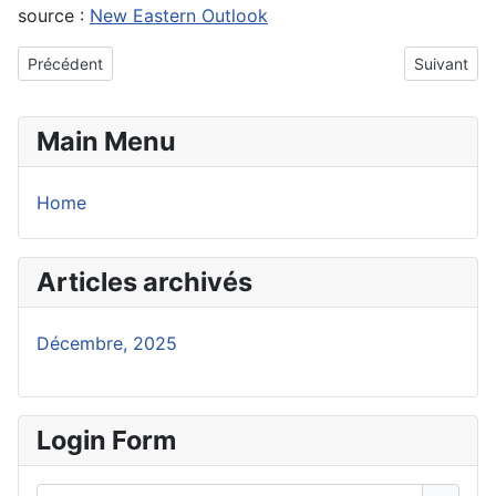
source :
New Eastern Outlook
Article précédent : Les atlantistes se mobilisent pour sauver l’OT
Article sui
Précédent
Suivant
Main Menu
Home
Articles archivés
Décembre, 2025
Login Form