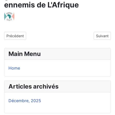
ennemis de L'Afrique
Article précédent : SHOCKWAVES: Africa Erupts in Mass Protests 
Article sui
Précédent
Suivant
Main Menu
Home
Articles archivés
Décembre, 2025