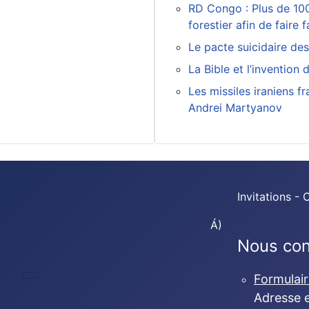
RD Congo : Plus de 100
forestier afin de fair
Le pacte suicidaire de
La Bible et l’invention d
Les missiles iraniens f
Andrei Martyanov
Invitations -
Á)
Nous con
Formulai
Adresse 