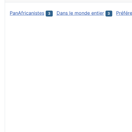
PanAfricanistes
Dans le monde entier
Préfér
3
3