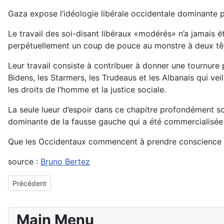
Gaza expose l’idéologie libérale occidentale dominante p
Le travail des soi-disant libéraux «modérés» n’a jamais ét
perpétuellement un coup de pouce au monstre à deux tête
Leur travail consiste à contribuer à donner une tournure p
Bidens, les Starmers, les Trudeaus et les Albanais qui ve
les droits de l’homme et la justice sociale.
La seule lueur d’espoir dans ce chapitre profondément som
dominante de la fausse gauche qui a été commercialisée 
Que les Occidentaux commencent à prendre conscience du 
source :
Bruno Bertez
Article précédent : Frantz Fanon et la guerre coloniale à Gaza
Précédent
Main Menu