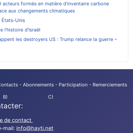
 acteurs formés en matière d’inventaire carbone
e face aux changements climatiques
s États-Unis
e l’histoire d’Israël
rappent les destroyers US : Trump relance la guerre –
 Contacts - Abonnements - Participation - Remerciements
B)
C)
tacter:
re de contact
e-mail:
info@hayti.net