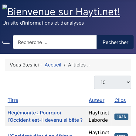
Un site d’informations et d’analyses
Recherche
Rechercher
Vous êtes ici :
Accueil
Articles .-
Afficher #
Titre
Auteur
Clics
Hégémonite : Pourquoi
Hayti.net
1026
l’Occident est-il devenu si bête ?
Laborde
Hayti.net
L’Occident décrié en Afrique