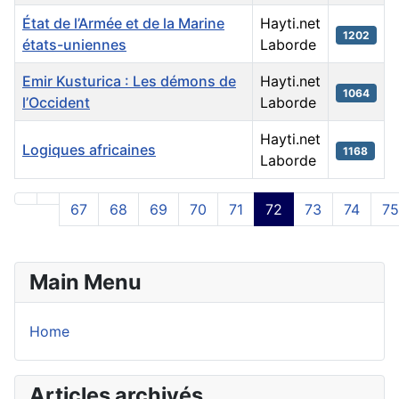
État de l’Armée et de la Marine
Hayti.net
1202
états-uniennes
Laborde
Emir Kusturica : Les démons de
Hayti.net
1064
l’Occident
Laborde
Hayti.net
Logiques africaines
1168
Laborde
Articles
67
68
69
70
71
72
73
74
75
Page 72 sur 108
Main Menu
Home
Articles archivés