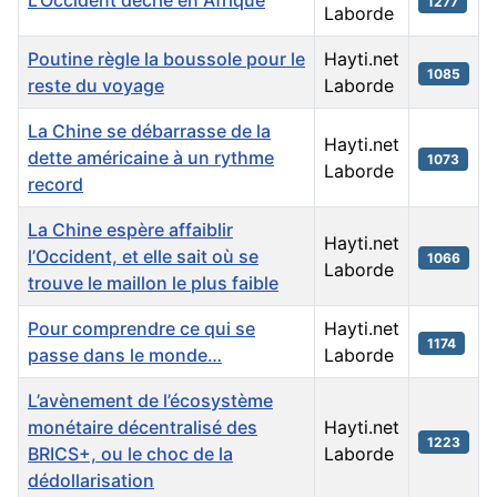
1277
Laborde
Poutine règle la boussole pour le
Hayti.net
1085
reste du voyage
Laborde
La Chine se débarrasse de la
Hayti.net
dette américaine à un rythme
1073
Laborde
record
La Chine espère affaiblir
Hayti.net
l’Occident, et elle sait où se
1066
Laborde
trouve le maillon le plus faible
Pour comprendre ce qui se
Hayti.net
1174
passe dans le monde…
Laborde
L’avènement de l’écosystème
monétaire décentralisé des
Hayti.net
1223
BRICS+, ou le choc de la
Laborde
dédollarisation