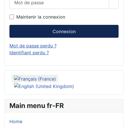
Affich
Maintenir la connexion
Connexion
Mot de passe perdu ?
Identifiant perdu ?
Sélectionnez votre langue
Main menu fr-FR
Home