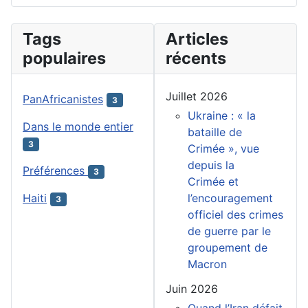
Tags
Articles
populaires
récents
Juillet 2026
PanAfricanistes
3
Ukraine : « la
Dans le monde entier
bataille de
3
Crimée », vue
depuis la
Préférences
3
Crimée et
l’encouragement
Haiti
3
officiel des crimes
de guerre par le
groupement de
Macron
Juin 2026
Quand l’Iran défait