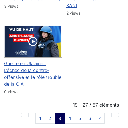
KANI
3 views
2 views
Guerre en Ukraine :
L’échec de la contre-
offensive et le rôle trouble
de la CIA
0 views
19 - 27 / 57 éléments
1
2
3
4
5
6
7