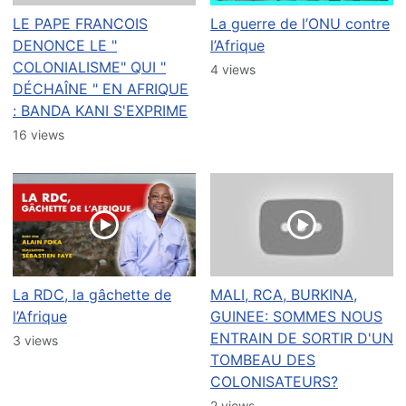
LE PAPE FRANCOIS
La guerre de l’ONU contre
DENONCE LE "
l’Afrique
COLONIALISME" QUI "
4 views
DÉCHAÎNE " EN AFRIQUE
: BANDA KANI S'EXPRIME
16 views
La RDC, la gâchette de
MALI, RCA, BURKINA,
l’Afrique
GUINEE: SOMMES NOUS
ENTRAIN DE SORTIR D'UN
3 views
TOMBEAU DES
COLONISATEURS?
2 views