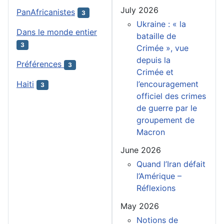
July 2026
PanAfricanistes
3
Ukraine : « la
Dans le monde entier
bataille de
3
Crimée », vue
depuis la
Préférences
3
Crimée et
l’encouragement
Haiti
3
officiel des crimes
de guerre par le
groupement de
Macron
June 2026
Quand l’Iran défait
l’Amérique –
Réflexions
May 2026
Notions de